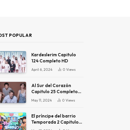
OST POPULAR
Kardeslerim Capitulo
124 Completo HD
April 6, 2024
0
Views
Al Sur del Corazón
Capitulo 25 Completo
HD
May 11, 2024
0
Views
El príncipe del barrio
Temporada 2 Capitulo
16 Completo HD