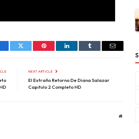
Facebook
Twitter
Pinterest
LinkedIn
Tumblr
Email
S
ICLE
NEXT ARTICLE
eto
El Extraño Retorno De Diana Salazar
HD
Capitulo 2 Completo HD
Website