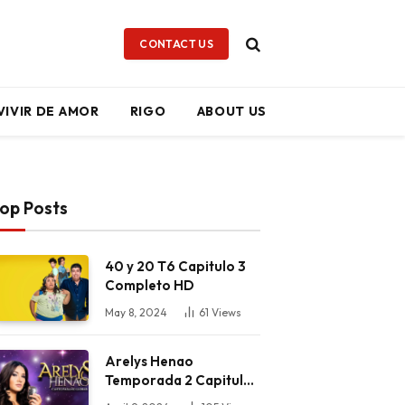
CONTACT US
VIVIR DE AMOR
RIGO
ABOUT US
op Posts
40 y 20 T6 Capitulo 3
Completo HD
May 8, 2024
61
Views
Arelys Henao
Temporada 2 Capitulo
59 Completo HD