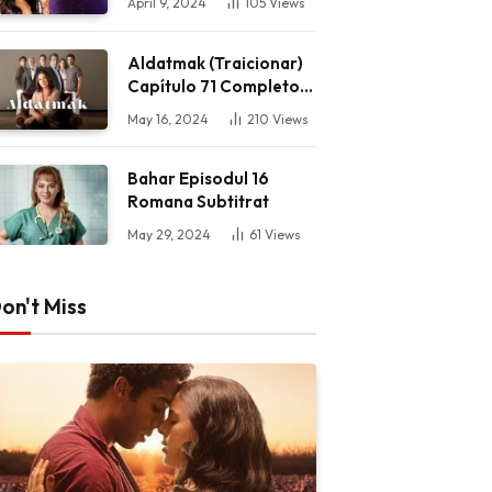
April 9, 2024
105
Views
Aldatmak (Traicionar)
Capítulo 71 Completo
HD
May 16, 2024
210
Views
Bahar Episodul 16
Romana Subtitrat
May 29, 2024
61
Views
on't Miss