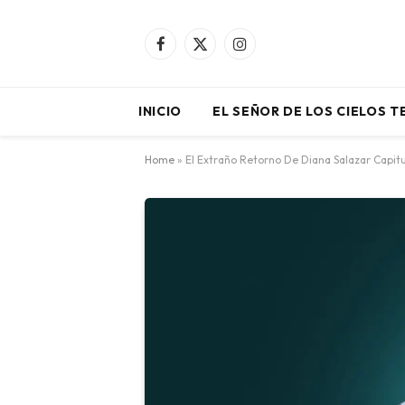
Facebook
X
Instagram
(Twitter)
INICIO
EL SEÑOR DE LOS CIELOS 
Home
»
El Extraño Retorno De Diana Salazar Capit