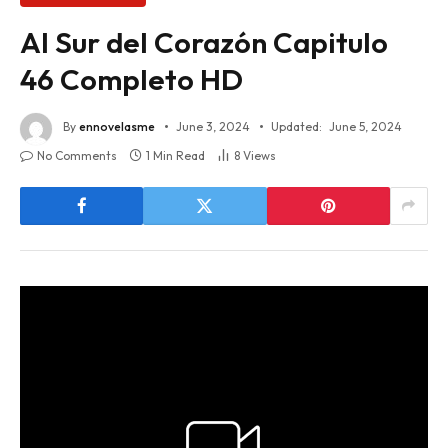
Al Sur del Corazón Capitulo
46 Completo HD
By
ennovelasme
June 3, 2024
Updated:
June 5, 2024
No Comments
1 Min Read
8
Views