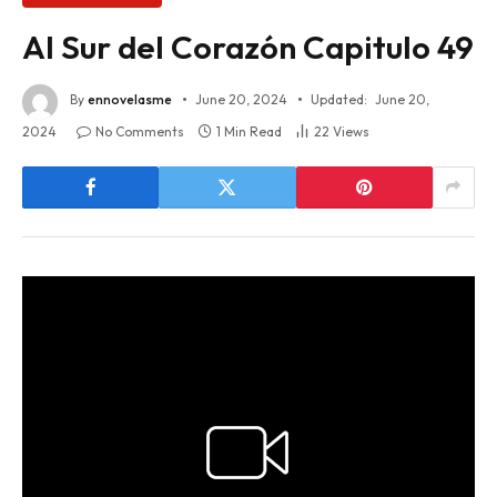
Al Sur del Corazón Capitulo 49
By
ennovelasme
June 20, 2024
Updated:
June 20,
2024
No Comments
1 Min Read
22
Views