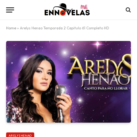
Home
»
Arelys Henao Temporada 2 Capitulo 61 Completo HD
ARELYS HENAO