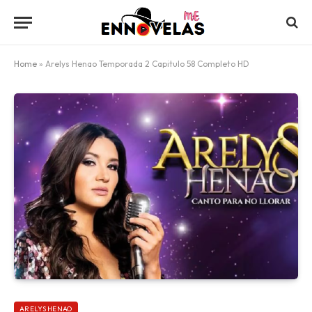
Home
»
Arelys Henao Temporada 2 Capitulo 58 Completo HD
ARELYS HENAO