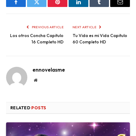
Facebook
Twitter
Pinterest
LinkedIn
Tumblr
Email
PREVIOUS ARTICLE
NEXT ARTICLE
Los otros Concha Capitulo
Tu Vida es mi Vida Capitulo
16 Completo HD
60 Completo HD
ennovelasme
Website
RELATED
POSTS