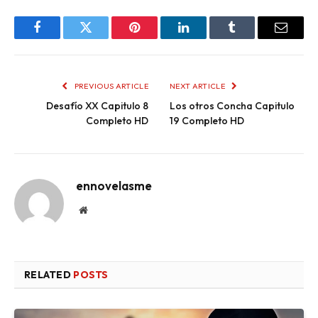
Facebook
Twitter
Pinterest
LinkedIn
Tumblr
Email
PREVIOUS ARTICLE
NEXT ARTICLE
Desafío XX Capitulo 8
Los otros Concha Capitulo
Completo HD
19 Completo HD
ennovelasme
Website
RELATED
POSTS