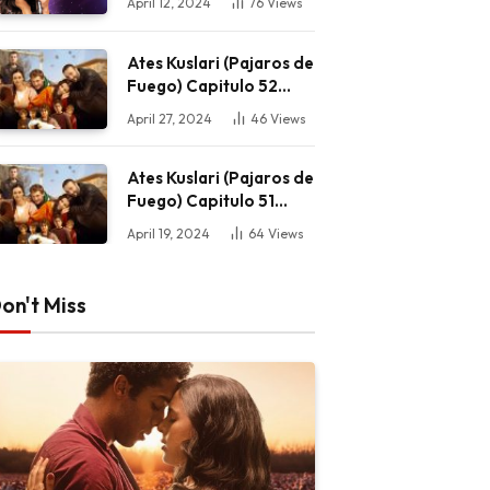
April 12, 2024
76
Views
Ates Kuslari (Pajaros de
Fuego) Capitulo 52
Completo HD
April 27, 2024
46
Views
Ates Kuslari (Pajaros de
Fuego) Capitulo 51
Completo HD
April 19, 2024
64
Views
on't Miss