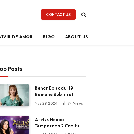
CONTACT US
VIVIR DE AMOR
RIGO
ABOUT US
op Posts
Bahar Episodul 19
Romana Subtitrat
May 29, 2024
74
Views
Arelys Henao
Temporada 2 Capitulo
62 Completo HD