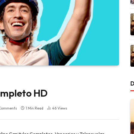
D
ompleto HD
Comments
1 Min Read
46
Views