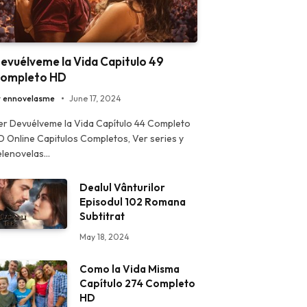
evuélveme la Vida Capitulo 49
ompleto HD
y
ennovelasme
June 17, 2024
er Devuélveme la Vida Capítulo 44 Completo
D Online Capitulos Completos, Ver series y
elenovelas…
Dealul Vânturilor
Episodul 102 Romana
Subtitrat
May 18, 2024
Como la Vida Misma
Capítulo 274 Completo
HD