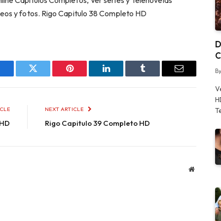
ine Capitulos Completos, Ver series y Telenovelas
eos y fotos. Rigo Capitulo 38 Completo HD
D
C
B
Facebook
Twitter
Pinterest
LinkedIn
Tumblr
Email
V
H
ICLE
NEXT ARTICLE
T
 HD
Rigo Capitulo 39 Completo HD
Website