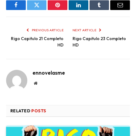
Facebook
Twitter
Pinterest
LinkedIn
Tumblr
Email
PREVIOUS ARTICLE
NEXT ARTICLE
Rigo Capitulo 21 Completo
Rigo Capitulo 23 Completo
HD
HD
ennovelasme
Website
RELATED
POSTS