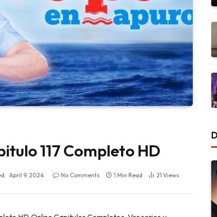
D
itulo 117 Completo HD
d:
April 9, 2024
No Comments
1 Min Read
21
Views