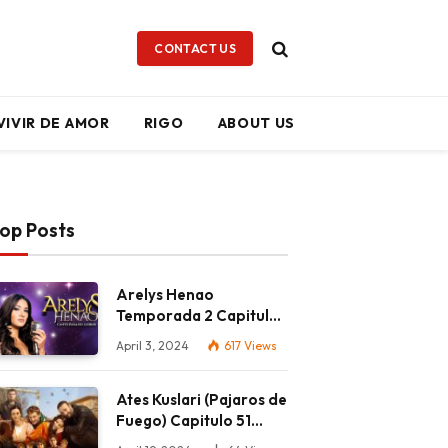
CONTACT US
VIVIR DE AMOR
RIGO
ABOUT US
op Posts
Arelys Henao
Temporada 2 Capitulo
56 Completo HD
April 3, 2024
617
Views
Ates Kuslari (Pajaros de
Fuego) Capitulo 51
Completo HD