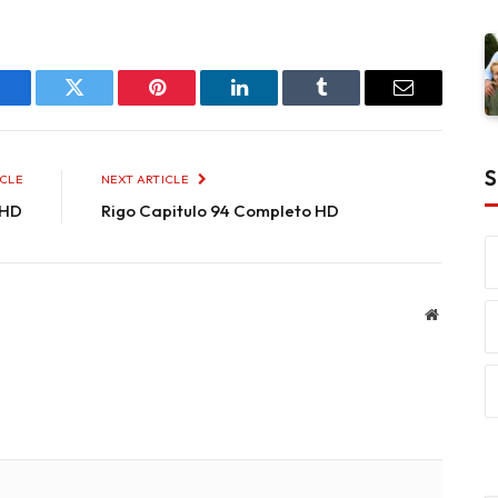
Facebook
Twitter
Pinterest
LinkedIn
Tumblr
Email
S
ICLE
NEXT ARTICLE
 HD
Rigo Capitulo 94 Completo HD
Website