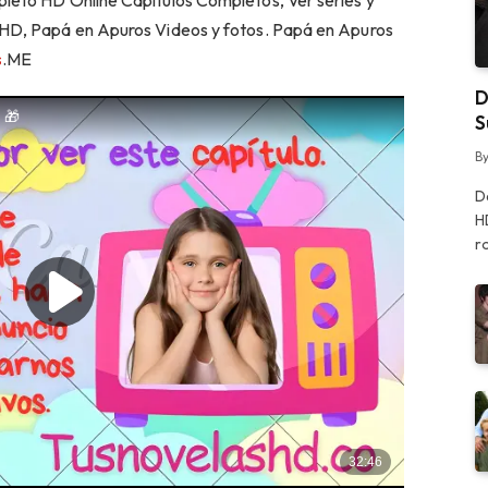
leto HD Online Capitulos Completos, Ver series y
 HD, Papá en Apuros Videos y fotos. Papá en Apuros
s
.ME
D
S
B
D
H
r