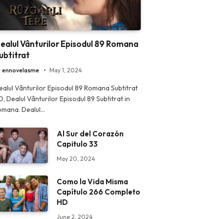
ealul Vânturilor Episodul 89 Romana
ubtitrat
y
ennovelasme
May 1, 2024
ealul Vânturilor Episodul 89 Romana Subtitrat
D, Dealul Vânturilor Episodul 89 Subtitrat in
omana. Dealul…
Al Sur del Corazón
Capitulo 33
May 20, 2024
Como la Vida Misma
Capítulo 266 Completo
HD
June 2, 2024