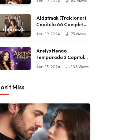
April 19, 2024
64
Views
Aldatmak (Traicionar)
Capítulo 66 Completo
HD
April 19, 2024
75
Views
Arelys Henao
Temporada 2 Capitulo
63 Completo HD
April 13, 2024
106
Views
on't Miss