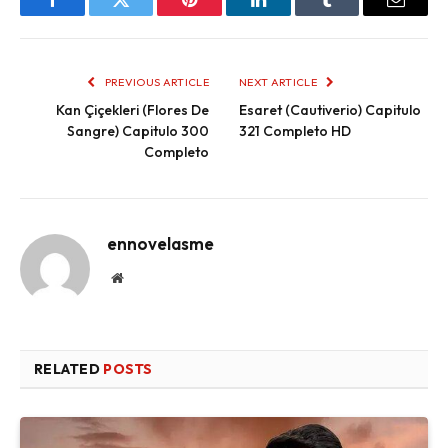
Facebook
Twitter
Pinterest
LinkedIn
Tumblr
Email
PREVIOUS ARTICLE
NEXT ARTICLE
Kan Çiçekleri (Flores De
Esaret (Cautiverio) Capitulo
Sangre) Capitulo 300
321 Completo HD
Completo
ennovelasme
Website
RELATED
POSTS