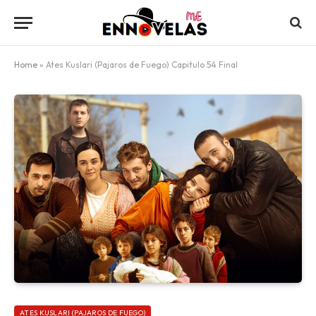
Home
»
Ates Kuslari (Pajaros de Fuego) Capitulo 54 Final
ATES KUSLARI (PAJAROS DE FUEGO)