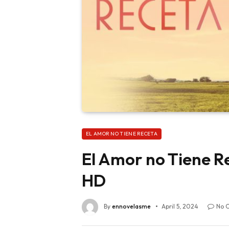
EL AMOR NO TIENE RECETA
El Amor no Tiene R
HD
By
ennovelasme
April 5, 2024
No 