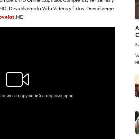
ompleto HD Online Capitulos Completos, Ver series y
 HD, Devuélveme la Vida Videos y fotos. Devuélveme
ovelas
.ME
A
C
B
V
H