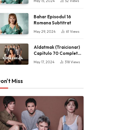
May 15, 2024
52
Views
Bahar Episodul 16
Romana Subtitrat
May 29, 2024
61
Views
Aldatmak (Traicionar)
Capítulo 70 Completo
HD
May 17, 2024
318
Views
on't Miss