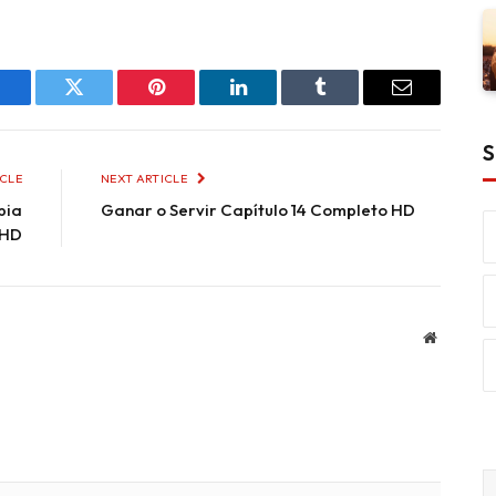
Facebook
Twitter
Pinterest
LinkedIn
Tumblr
Email
S
ICLE
NEXT ARTICLE
bia
Ganar o Servir Capítulo 14 Completo HD
 HD
Website