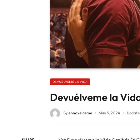
DEVUÉLVEME LA VIDA
Devuélveme la Vida
By
ennovelasme
May 9, 2024
Update