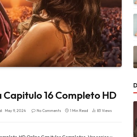
D
 Capitulo 16 Completo HD
d:
May 9, 2024
No Comments
1 Min Read
83
Views