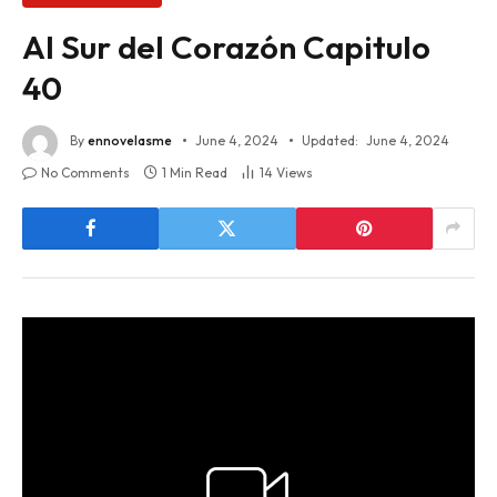
Al Sur del Corazón Capitulo
40
By
ennovelasme
June 4, 2024
Updated:
June 4, 2024
No Comments
1 Min Read
14
Views