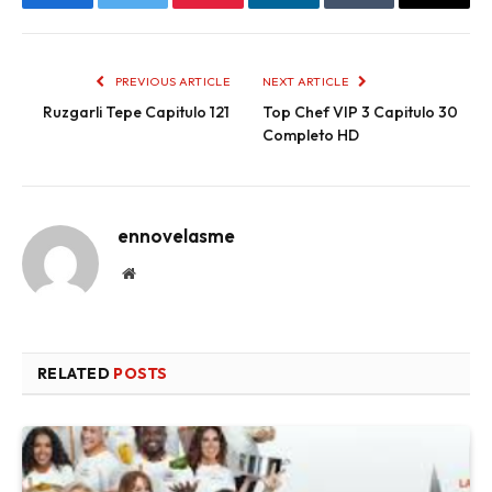
Facebook
Twitter
Pinterest
LinkedIn
Tumblr
Email
PREVIOUS ARTICLE
NEXT ARTICLE
Ruzgarli Tepe Capitulo 121
Top Chef VIP 3 Capitulo 30
Completo HD
ennovelasme
Website
RELATED
POSTS