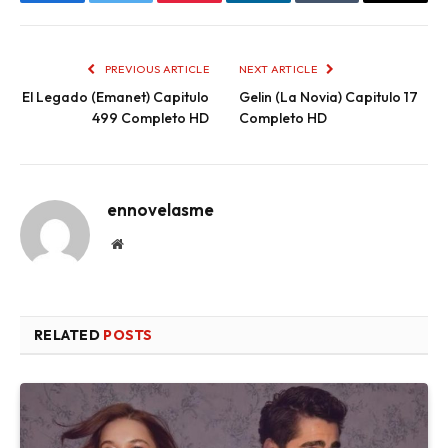
Facebook
Twitter
Pinterest
LinkedIn
Tumblr
Email
PREVIOUS ARTICLE
NEXT ARTICLE
El Legado (Emanet) Capitulo
Gelin (La Novia) Capitulo 17
499 Completo HD
Completo HD
ennovelasme
Website
RELATED
POSTS