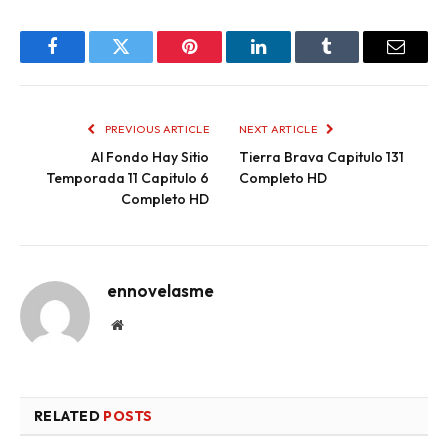
Facebook
Twitter
Pinterest
LinkedIn
Tumblr
Email
PREVIOUS ARTICLE
NEXT ARTICLE
Al Fondo Hay Sitio
Tierra Brava Capitulo 131
Temporada 11 Capitulo 6
Completo HD
Completo HD
ennovelasme
Website
RELATED
POSTS