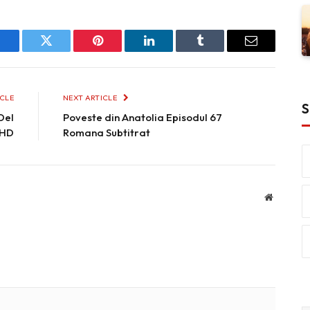
Facebook
Twitter
Pinterest
LinkedIn
Tumblr
Email
ICLE
NEXT ARTICLE
S
Del
Poveste din Anatolia Episodul 67
 HD
Romana Subtitrat
Website