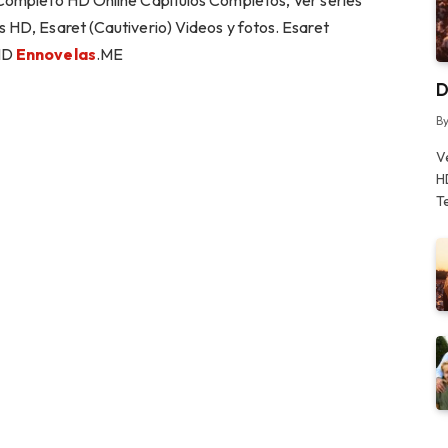
 Completo HD Online Capitulos Completos, Ver series
 HD, Esaret (Cautiverio) Videos y fotos. Esaret
 HD
Ennovelas
.ME
D
B
V
H
T