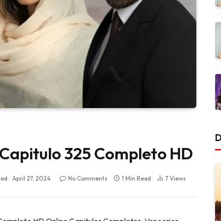
D
) Capitulo 325 Completo HD
ed:
April 27, 2024
No Comments
1 Min Read
7
Views