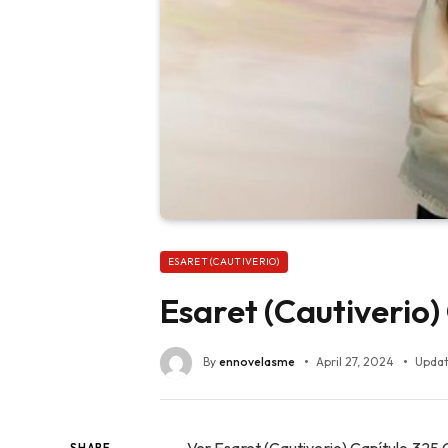
ESARET (CAUTIVERIO)
Esaret (Cautiverio
By
ennovelasme
April 27, 2024
Updat