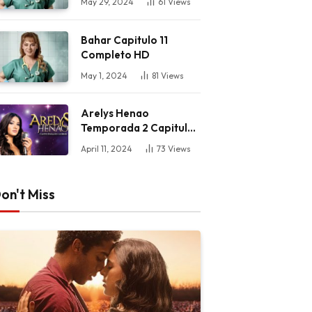
May 29, 2024
61
Views
Bahar Capitulo 11
Completo HD
May 1, 2024
81
Views
Arelys Henao
Temporada 2 Capitulo
61 Completo HD
April 11, 2024
73
Views
on't Miss